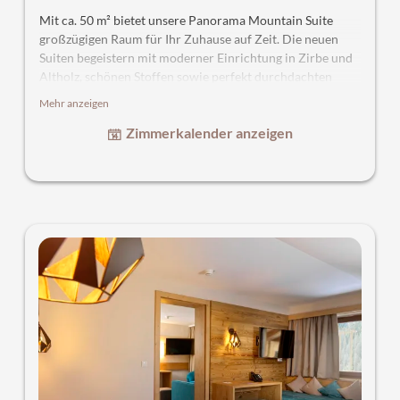
Mit ca. 50 m² bietet unsere Panorama Mountain Suite
großzügigen Raum für Ihr Zuhause auf Zeit. Die neuen
Suiten begeistern mit moderner Einrichtung in Zirbe und
Altholz, schönen Stoffen sowie perfekt durchdachten
Details, großer Terrasse entlang der ganzen Suite.
Mehr anzeigen
Wunderschöne Badezimmer – Dusche und WC getrennt.
Zimmerkalender anzeigen
Im abtrennbaren Wohn-Schlafbereich lassen sich
gemütliche Stunden verbringen und immer mit dem Fokus
auf die traumhafte Bergkulisse.