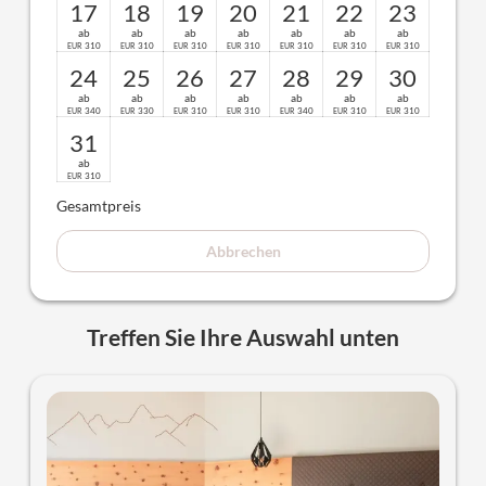
17
18
19
20
21
22
23
ab
ab
ab
ab
ab
ab
ab
310
310
310
310
310
310
310
EUR
EUR
EUR
EUR
EUR
EUR
EUR
24
25
26
27
28
29
30
ab
ab
ab
ab
ab
ab
ab
340
330
310
310
340
310
310
EUR
EUR
EUR
EUR
EUR
EUR
EUR
31
ab
310
EUR
Gesamtpreis
Abbrechen
Treffen Sie Ihre Auswahl unten