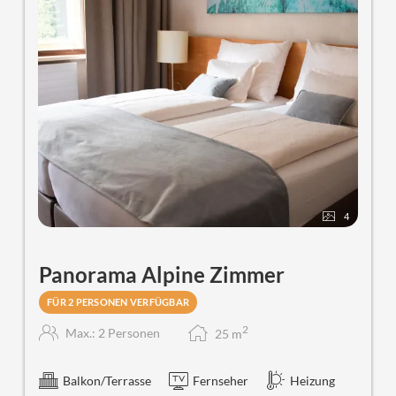
4
Panorama Alpine Zimmer
FÜR 2 PERSONEN VERFÜGBAR
2
Max.: 2 Personen
25
m
Balkon/Terrasse
Fernseher
Heizung