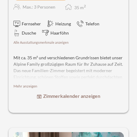
2
Max.: 3 Personen
35
m
Fernseher
Heizung
Telefon
Dusche
Haarföhn
Alle Ausstattungsmerkmale anzeigen
Mit ca. 35 m² und verschiedenen Grundrissen bietet unser
Alpine Family großzügigen Raum für Ihr Zuhause auf Zeit.
Das neue Familien-Zimmer begeistert mit moderner
Einrichtung, schönen Stoffen sowie perfekt durchdachten
Details. Wunderschöne Badezimmer – Dusche und WC.
Mehr anzeigen
Im Wohn-Schlafbereich lassen sich gemütliche Stunden
Zimmerkalender anzeigen
verbringen.