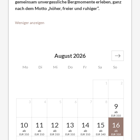
gemeinsam unvergessliche Bergmomente erleben, ganz
nach dem Motto „höher, freier und ruhiger“.
Weniger anzeigen
August 2026
Mo
Di
Mi
Do
Fr
Sa
So
1
2
3
4
5
6
7
8
9
ab
310
EUR
10
11
12
13
14
15
16
ab
ab
ab
ab
ab
ab
ab
310
310
310
310
310
340
310
EUR
EUR
EUR
EUR
EUR
EUR
EUR