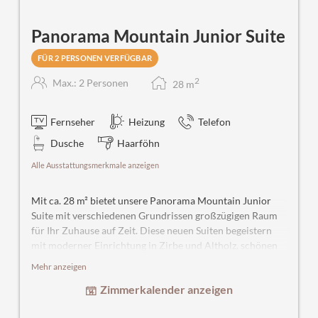
Panorama Mountain Junior Suite
FÜR 2 PERSONEN VERFÜGBAR
2
Max.: 2 Personen
28
m
Fernseher
Heizung
Telefon
Dusche
Haarföhn
Alle Ausstattungsmerkmale anzeigen
Mit ca. 28 m² bietet unsere Panorama Mountain Junior
Suite mit verschiedenen Grundrissen großzügigen Raum
für Ihr Zuhause auf Zeit. Diese neuen Suiten begeistern
mit moderner Einrichtung in Zirbe und Altholz, schönen
Stoffen sowie perfekt durchdachten Details. Teilweise
Mehr anzeigen
große Terrasse entlang der ganzen Suite. Wunderschöne
Zimmerkalender anzeigen
Badezimmer – Dusche und WC. Hier lassen sich
gemütliche Stunden verbringen und immer mit dem Fokus