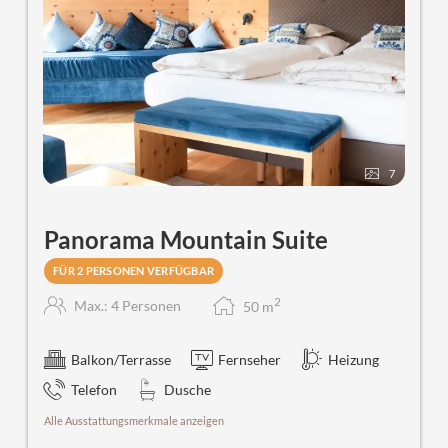
7
Panorama Mountain Suite
FÜR 2 PERSONEN VERFÜGBAR
2
Max.: 4 Personen
50
m
Balkon/Terrasse
Fernseher
Heizung
Telefon
Dusche
Alle Ausstattungsmerkmale anzeigen