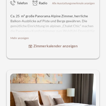
Telefon
Radio
Alle Ausstattungsmerkmale anzeigen
Ca. 25 m² große Panorama Alpine Zimmer, herrliche
Balkon-Ausblicke auf Piste und Berge gewähren. Die
gemütliche Einrichtung im alpinen „Chalet Chic“ machen
die Panorama Komfortzimmer zum Wohlfühl-Domizil für
Ihren Winterurlaub in Hochfügen. Alle Zimmer sind
Mehr anzeigen
bequem mit dem Lift erreichbar.
Zimmerkalender anzeigen