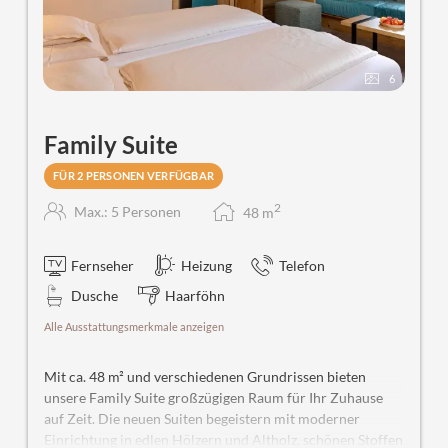
6
Family Suite
FÜR 2 PERSONEN VERFÜGBAR
2
Max.: 5 Personen
48
m
Fernseher
Heizung
Telefon
Dusche
Haarföhn
Alle Ausstattungsmerkmale anzeigen
Mit ca. 48 m² und verschiedenen Grundrissen bieten
unsere Family Suite großzügigen Raum für Ihr Zuhause
auf Zeit. Die neuen Suiten begeistern mit moderner
Einrichtung in edlen Hölzern und Altholz, schönen Stoffen