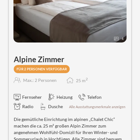
4
Alpine Zimmer
FÜR 2 PERSONEN VERFÜGBAR
2
Max.: 2 Personen
25
m
Fernseher
Heizung
Telefon
Radio
Dusche
Alle Ausstattungsmerkmale anzeigen
Die gemütliche Einrichtung im alpinen „Chalet Chic“
machen die ca. 25 m² großen Alpin Zimmer zum
angenehmen Wohlfühl-Domizil für Ihren Winter- und
Sommerurlaub in Hochfügen. Alle Zimmer sind bequem